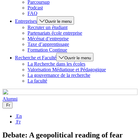
Parcoursup
Podcast
FAQ
Entreprises
Ouvrir le menu
Recruter un étudiant
Partenariats école entreprise
Mécénat d’entreprise
Taxe d’apprentissage
Formation Continue
Recherche et Faculté
Ouvrir le menu
La Recherche dans les écoles
Valorisation Médiatique et Pédagogique
La gouvernance de la recherche
La faculté
Alumni
Fr
En
Fr
Debate: A geopolitical reading of fear