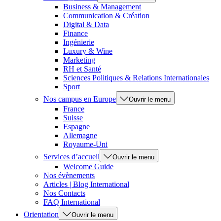
Business & Management
Communication & Création
Digital & Data
Finance
Ingénierie
Luxury & Wine
Marketing
RH et Santé
Sciences Politiques & Relations Internationales
Sport
Nos campus en Europe
Ouvrir le menu
France
Suisse
Espagne
Allemagne
Royaume-Uni
Services d’accueil
Ouvrir le menu
Welcome Guide
Nos évènements
Articles | Blog International
Nos Contacts
FAQ International
Orientation
Ouvrir le menu