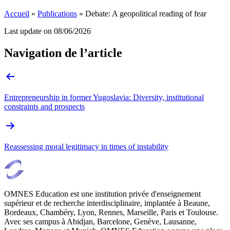
Accueil
»
Publications
»
Debate: A geopolitical reading of fear
Last update on
08/06/2026
Navigation de l’article
Entrepreneurship in former Yugoslavia: Diversity, institutional
constraints and prospects
Reassessing moral legitimacy in times of instability
OMNES Education est une institution privée d'enseignement
supérieur et de recherche interdisciplinaire, implantée à Beaune,
Bordeaux, Chambéry, Lyon, Rennes, Marseille, Paris et Toulouse.
Avec ses campus à Abidjan, Barcelone, Genève, Lausanne,