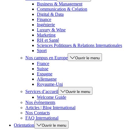
Business & Management
Communication & Création
Digital & Data
Finance
Ingénierie
Luxury & Wine
Marketing
RH et Santé
Sciences Politiques & Relations Internationales
Sport
Nos campus en Europe
Ouvrir le menu
France
Suisse
Espagne
Allemagne
Royaume-Uni
Services d’accueil
Ouvrir le menu
Welcome Guide
Nos évènements
Articles | Blog International
Nos Contacts
FAQ International
Orientation
Ouvrir le menu