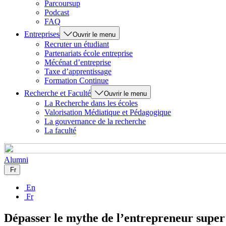
Parcoursup
Podcast
FAQ
Entreprises
Ouvrir le menu
Recruter un étudiant
Partenariats école entreprise
Mécénat d’entreprise
Taxe d’apprentissage
Formation Continue
Recherche et Faculté
Ouvrir le menu
La Recherche dans les écoles
Valorisation Médiatique et Pédagogique
La gouvernance de la recherche
La faculté
Alumni
Fr
En
Fr
Dépasser le mythe de l’entrepreneur super