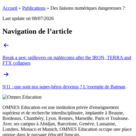
Accueil
»
Publications
»
Des liaisons numériques dangereuses ?
Last update on
08/07/2026
Navigation de l’article
Break a peg: spillovers on stablecoins after the IRON, TERRA and
FTX collapses
9/11 : que sont nos super-héros devenus ? L’exemple de Batman
OMNES Education est une institution privée d'enseignement
supérieur et de recherche interdisciplinaire, implantée à Beaune,
Bordeaux, Chambéry, Lyon, Rennes, Marseille, Paris et Toulouse.
Avec ses campus à Abidjan, Barcelone, Genève, Lausanne,
Londres, Monaco et Munich, OMNES Education occupe une place
unique dans le paysage éducatif français.