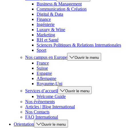
Business & Management
Communication & Création
Digital & Data
Finance
Ingénierie
Luxury & Wine
Marketing
RH et Santé
Sciences Politiques & Relations Internationales
Sport
Nos campus en Europe
Ouvrir le menu
France
Suisse
Espagne
Allemagne
Royaume-Uni
Services d’accueil
Ouvrir le menu
Welcome Guide
Nos évènements
Articles | Blog International
Nos Contacts
FAQ International
Orientation
Ouvrir le menu