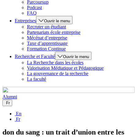
Parcoursup
Podcast
FAQ
Entreprises
Ouvrir le menu
Recruter un étudiant
Partenariats école entreprise
Mécénat d’entreprise
Taxe d’apprentissage
Formation Continue
Recherche et Faculté
Ouvrir le menu
La Recherche dans les écoles
Valorisation Médiatique et Pédagogique
La gouvernance de la recherche
La faculté
Alumni
Fr
En
Fr
don du sang : un trait d’union entre les