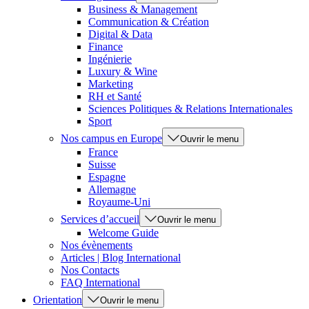
Business & Management
Communication & Création
Digital & Data
Finance
Ingénierie
Luxury & Wine
Marketing
RH et Santé
Sciences Politiques & Relations Internationales
Sport
Nos campus en Europe
Ouvrir le menu
France
Suisse
Espagne
Allemagne
Royaume-Uni
Services d’accueil
Ouvrir le menu
Welcome Guide
Nos évènements
Articles | Blog International
Nos Contacts
FAQ International
Orientation
Ouvrir le menu