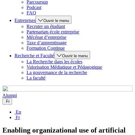
Parcoursup
Podcast
FAQ
Entreprises
Ouvrir le menu
Recruter un étudiant
Partenariats école entreprise
Mécénat d’entreprise
Taxe d’apprentissage
Formation Continue
Recherche et Faculté
Ouvrir le menu
La Recherche dans les écoles
Valorisation Médiatique et Pédagogique
La gouvernance de la recherche
La faculté
Alumni
Fr
En
Fr
Enabling organizational use of artificial