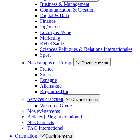
Business & Management
Communication & Création
Digital & Data
Finance
Ingénierie
Luxury & Wine
Marketing
RH et Santé
Sciences Politiques & Relations Internationales
Sport
Nos campus en Europe
Ouvrir le menu
France
Suisse
Espagne
Allemagne
Royaume-Uni
Services d’accueil
Ouvrir le menu
Welcome Guide
Nos évènements
Articles | Blog International
Nos Contacts
FAQ International
Orientation
Ouvrir le menu