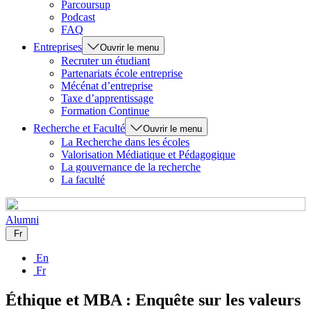
Parcoursup
Podcast
FAQ
Entreprises
Ouvrir le menu
Recruter un étudiant
Partenariats école entreprise
Mécénat d’entreprise
Taxe d’apprentissage
Formation Continue
Recherche et Faculté
Ouvrir le menu
La Recherche dans les écoles
Valorisation Médiatique et Pédagogique
La gouvernance de la recherche
La faculté
Alumni
Fr
En
Fr
Éthique et MBA : Enquête sur les valeurs