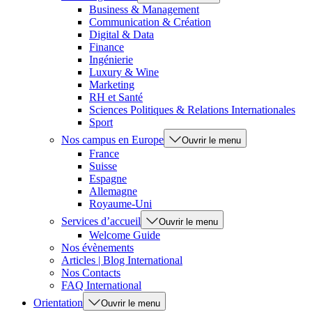
Business & Management
Communication & Création
Digital & Data
Finance
Ingénierie
Luxury & Wine
Marketing
RH et Santé
Sciences Politiques & Relations Internationales
Sport
Nos campus en Europe
Ouvrir le menu
France
Suisse
Espagne
Allemagne
Royaume-Uni
Services d’accueil
Ouvrir le menu
Welcome Guide
Nos évènements
Articles | Blog International
Nos Contacts
FAQ International
Orientation
Ouvrir le menu