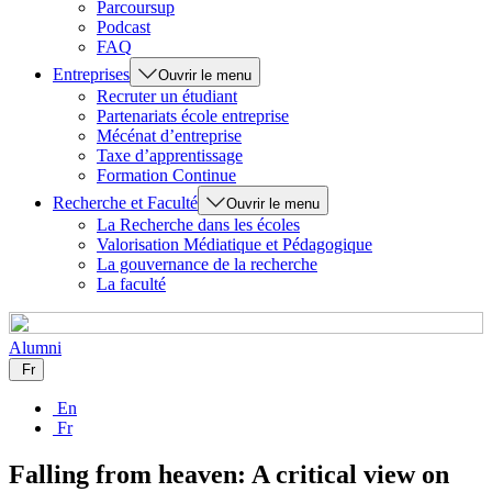
Parcoursup
Podcast
FAQ
Entreprises
Ouvrir le menu
Recruter un étudiant
Partenariats école entreprise
Mécénat d’entreprise
Taxe d’apprentissage
Formation Continue
Recherche et Faculté
Ouvrir le menu
La Recherche dans les écoles
Valorisation Médiatique et Pédagogique
La gouvernance de la recherche
La faculté
Alumni
Fr
En
Fr
Falling from heaven: A critical view on