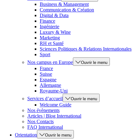
Business & Management
Communication & Création
Digital & Data
Finance
Ingénierie
Luxury & Wine
Marketing
RH et Santé
Sciences Politiques & Relations Internationales
Sport
Nos campus en Europe
Ouvrir le menu
France
Suisse
Espagne
Allemagne
Royaume-Uni
Services d’accueil
Ouvrir le menu
Welcome Guide
Nos évènements
Articles | Blog International
Nos Contacts
FAQ International
Orientation
Ouvrir le menu