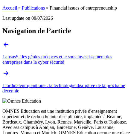
Accueil
»
Publications
»
Financial issues of entrepreneurship
Last update on
08/07/2026
Navigation de l’article
Lapsus$ : les génies précoces et le sous investissement des
entreprises dans la cyber sécurité
L’ordinateur quantique : la technologie disruptive de la prochaine
décennie
OMNES Education est une institution privée d'enseignement
supérieur et de recherche interdisciplinaire, implantée à Beaune,
Bordeaux, Chambéry, Lyon, Rennes, Marseille, Paris et Toulouse.
Avec ses campus à Abidjan, Barcelone, Genève, Lausanne,
Londres, Monaco et Munich, OMNES Education occupe une place