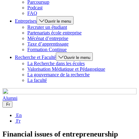
Parcoursup
Podcast
FAQ
Entreprises
Ouvrir le menu
Recruter un étudiant
Partenariats école entreprise
Mécénat d’entreprise
Taxe d’apprentissage
Formation Continue
Recherche et Faculté
Ouvrir le menu
La Recherche dans les écoles
Valorisation Médiatique et Pédagogique
La gouvernance de la recherche
La faculté
Alumni
Fr
En
Fr
Financial issues of entrepreneurship