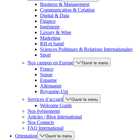
Business & Management
Communication & Création
Digital & Data
Finance
Ingénierie
Luxury & Wine
Marketing
RH et Santé
Sciences Politiques & Relations Internationales
Sport
Nos campus en Europe
Ouvrir le menu
France
Suisse
Espagne
Allemagne
Royaume-Uni
Services d’accueil
Ouvrir le menu
Welcome Guide
Nos évènements
Articles | Blog International
Nos Contacts
FAQ International
Orientation
Ouvrir le menu