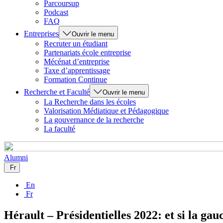
Parcoursup
Podcast
FAQ
Entreprises
Ouvrir le menu
Recruter un étudiant
Partenariats école entreprise
Mécénat d’entreprise
Taxe d’apprentissage
Formation Continue
Recherche et Faculté
Ouvrir le menu
La Recherche dans les écoles
Valorisation Médiatique et Pédagogique
La gouvernance de la recherche
La faculté
Alumni
Fr
En
Fr
Hérault – Présidentielles 2022: et si la ga