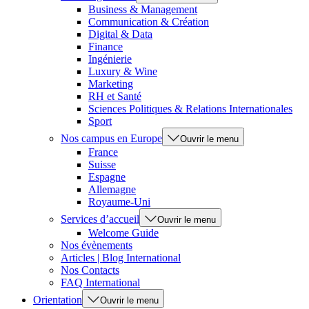
Business & Management
Communication & Création
Digital & Data
Finance
Ingénierie
Luxury & Wine
Marketing
RH et Santé
Sciences Politiques & Relations Internationales
Sport
Nos campus en Europe
Ouvrir le menu
France
Suisse
Espagne
Allemagne
Royaume-Uni
Services d’accueil
Ouvrir le menu
Welcome Guide
Nos évènements
Articles | Blog International
Nos Contacts
FAQ International
Orientation
Ouvrir le menu