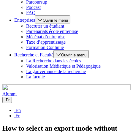
Parcoursup
Podcast
FAQ
Entreprises
Ouvrir le menu
Recruter un étudiant
Partenariats école entreprise
Mécénat d’entreprise
Taxe d’apprentissage
Formation Continue
Recherche et Faculté
Ouvrir le menu
La Recherche dans les écoles
Valorisation Médiatique et Pédagogique
La gouvernance de la recherche
La faculté
Alumni
Fr
En
Fr
How to select an export mode without