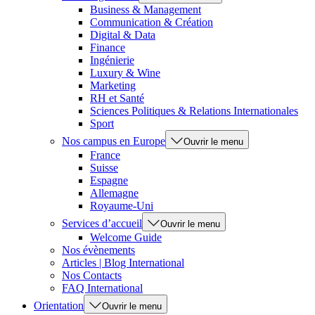
Business & Management
Communication & Création
Digital & Data
Finance
Ingénierie
Luxury & Wine
Marketing
RH et Santé
Sciences Politiques & Relations Internationales
Sport
Nos campus en Europe
Ouvrir le menu
France
Suisse
Espagne
Allemagne
Royaume-Uni
Services d’accueil
Ouvrir le menu
Welcome Guide
Nos évènements
Articles | Blog International
Nos Contacts
FAQ International
Orientation
Ouvrir le menu