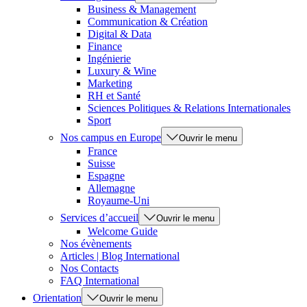
Business & Management
Communication & Création
Digital & Data
Finance
Ingénierie
Luxury & Wine
Marketing
RH et Santé
Sciences Politiques & Relations Internationales
Sport
Nos campus en Europe
Ouvrir le menu
France
Suisse
Espagne
Allemagne
Royaume-Uni
Services d’accueil
Ouvrir le menu
Welcome Guide
Nos évènements
Articles | Blog International
Nos Contacts
FAQ International
Orientation
Ouvrir le menu