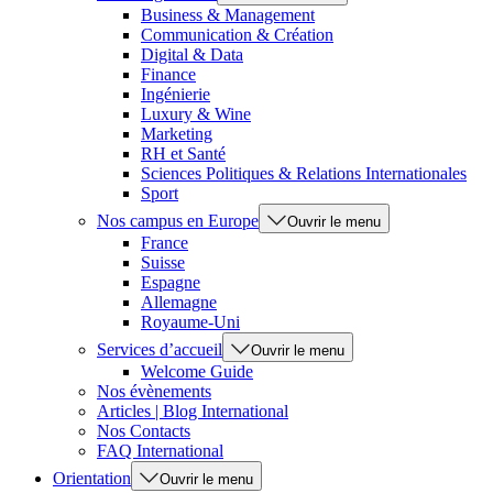
Business & Management
Communication & Création
Digital & Data
Finance
Ingénierie
Luxury & Wine
Marketing
RH et Santé
Sciences Politiques & Relations Internationales
Sport
Nos campus en Europe
Ouvrir le menu
France
Suisse
Espagne
Allemagne
Royaume-Uni
Services d’accueil
Ouvrir le menu
Welcome Guide
Nos évènements
Articles | Blog International
Nos Contacts
FAQ International
Orientation
Ouvrir le menu