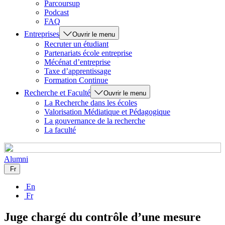
Parcoursup
Podcast
FAQ
Entreprises
Ouvrir le menu
Recruter un étudiant
Partenariats école entreprise
Mécénat d’entreprise
Taxe d’apprentissage
Formation Continue
Recherche et Faculté
Ouvrir le menu
La Recherche dans les écoles
Valorisation Médiatique et Pédagogique
La gouvernance de la recherche
La faculté
Alumni
Fr
En
Fr
Juge chargé du contrôle d’une mesure