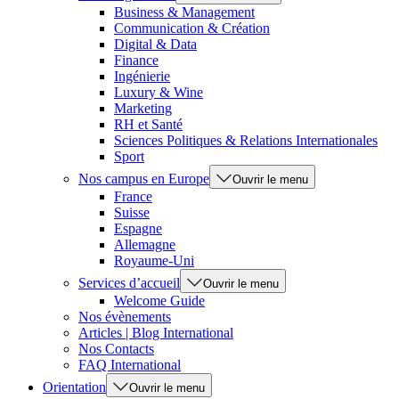
Business & Management
Communication & Création
Digital & Data
Finance
Ingénierie
Luxury & Wine
Marketing
RH et Santé
Sciences Politiques & Relations Internationales
Sport
Nos campus en Europe
Ouvrir le menu
France
Suisse
Espagne
Allemagne
Royaume-Uni
Services d’accueil
Ouvrir le menu
Welcome Guide
Nos évènements
Articles | Blog International
Nos Contacts
FAQ International
Orientation
Ouvrir le menu