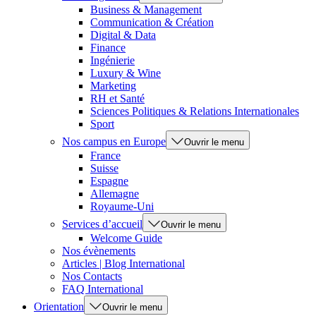
Business & Management
Communication & Création
Digital & Data
Finance
Ingénierie
Luxury & Wine
Marketing
RH et Santé
Sciences Politiques & Relations Internationales
Sport
Nos campus en Europe
Ouvrir le menu
France
Suisse
Espagne
Allemagne
Royaume-Uni
Services d’accueil
Ouvrir le menu
Welcome Guide
Nos évènements
Articles | Blog International
Nos Contacts
FAQ International
Orientation
Ouvrir le menu