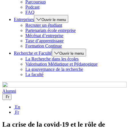
Parcoursup
Podcast
FAQ
Entreprises
Ouvrir le menu
Recruter un étudiant
Partenariats école entreprise
Mécénat d’entreprise
Taxe d’apprentissage
Formation Continue
Recherche et Faculté
Ouvrir le menu
La Recherche dans les écoles
Valorisation Médiatique et Pédagogique
La gouvernance de la recherche
La faculté
Alumni
Fr
En
Fr
La crise de la covid-19 et le rôle de