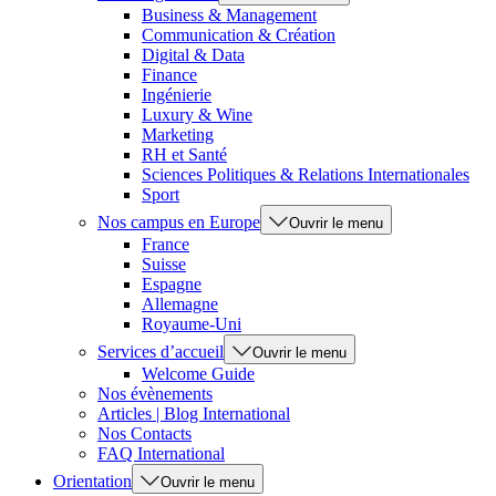
Business & Management
Communication & Création
Digital & Data
Finance
Ingénierie
Luxury & Wine
Marketing
RH et Santé
Sciences Politiques & Relations Internationales
Sport
Nos campus en Europe
Ouvrir le menu
France
Suisse
Espagne
Allemagne
Royaume-Uni
Services d’accueil
Ouvrir le menu
Welcome Guide
Nos évènements
Articles | Blog International
Nos Contacts
FAQ International
Orientation
Ouvrir le menu