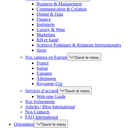
Business & Management
Communication & Création
Digital & Data
Finance
Ingénierie
Luxury & Wine
Marketing
RH et Santé
Sciences Politiques & Relations Internationales
Sport
Nos campus en Europe
Ouvrir le menu
France
Suisse
Espagne
Allemagne
Royaume-Uni
Services d’accueil
Ouvrir le menu
Welcome Guide
Nos évènements
Articles | Blog International
Nos Contacts
FAQ International
Orientation
Ouvrir le menu