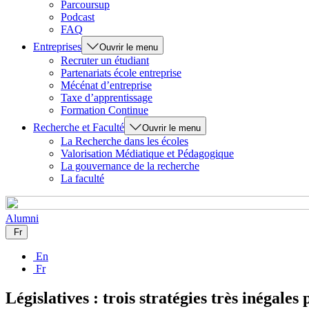
Parcoursup
Podcast
FAQ
Entreprises
Ouvrir le menu
Recruter un étudiant
Partenariats école entreprise
Mécénat d’entreprise
Taxe d’apprentissage
Formation Continue
Recherche et Faculté
Ouvrir le menu
La Recherche dans les écoles
Valorisation Médiatique et Pédagogique
La gouvernance de la recherche
La faculté
Alumni
Fr
En
Fr
Législatives : trois stratégies très inégale