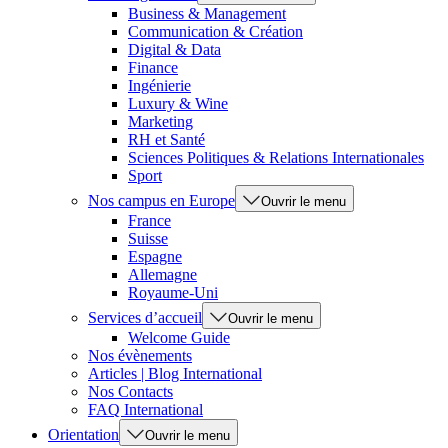
Business & Management
Communication & Création
Digital & Data
Finance
Ingénierie
Luxury & Wine
Marketing
RH et Santé
Sciences Politiques & Relations Internationales
Sport
Nos campus en Europe
Ouvrir le menu
France
Suisse
Espagne
Allemagne
Royaume-Uni
Services d’accueil
Ouvrir le menu
Welcome Guide
Nos évènements
Articles | Blog International
Nos Contacts
FAQ International
Orientation
Ouvrir le menu