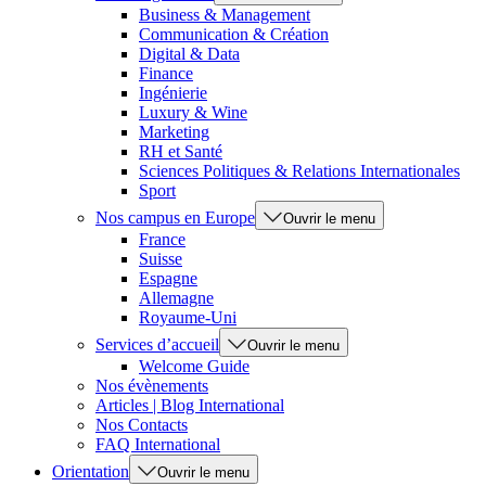
Business & Management
Communication & Création
Digital & Data
Finance
Ingénierie
Luxury & Wine
Marketing
RH et Santé
Sciences Politiques & Relations Internationales
Sport
Nos campus en Europe
Ouvrir le menu
France
Suisse
Espagne
Allemagne
Royaume-Uni
Services d’accueil
Ouvrir le menu
Welcome Guide
Nos évènements
Articles | Blog International
Nos Contacts
FAQ International
Orientation
Ouvrir le menu