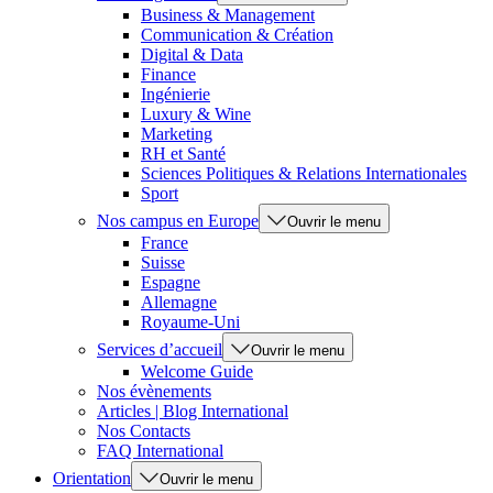
Business & Management
Communication & Création
Digital & Data
Finance
Ingénierie
Luxury & Wine
Marketing
RH et Santé
Sciences Politiques & Relations Internationales
Sport
Nos campus en Europe
Ouvrir le menu
France
Suisse
Espagne
Allemagne
Royaume-Uni
Services d’accueil
Ouvrir le menu
Welcome Guide
Nos évènements
Articles | Blog International
Nos Contacts
FAQ International
Orientation
Ouvrir le menu