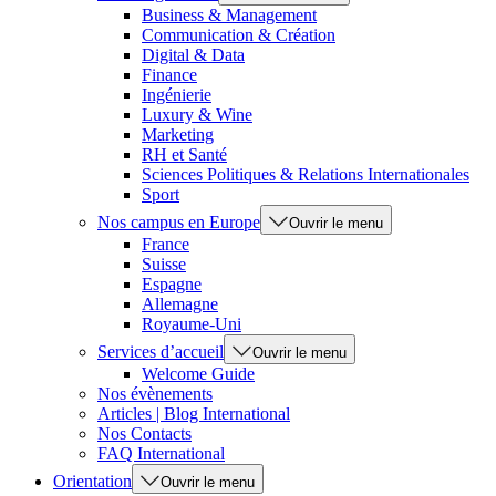
Business & Management
Communication & Création
Digital & Data
Finance
Ingénierie
Luxury & Wine
Marketing
RH et Santé
Sciences Politiques & Relations Internationales
Sport
Nos campus en Europe
Ouvrir le menu
France
Suisse
Espagne
Allemagne
Royaume-Uni
Services d’accueil
Ouvrir le menu
Welcome Guide
Nos évènements
Articles | Blog International
Nos Contacts
FAQ International
Orientation
Ouvrir le menu