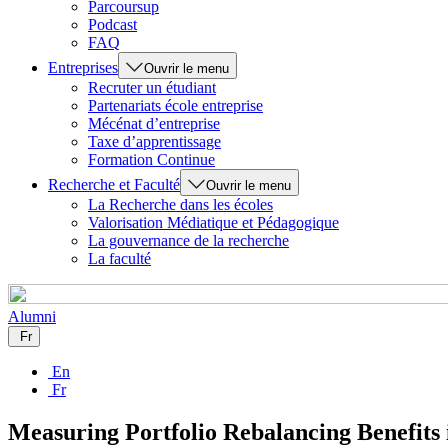
Parcoursup
Podcast
FAQ
Entreprises
Ouvrir le menu
Recruter un étudiant
Partenariats école entreprise
Mécénat d’entreprise
Taxe d’apprentissage
Formation Continue
Recherche et Faculté
Ouvrir le menu
La Recherche dans les écoles
Valorisation Médiatique et Pédagogique
La gouvernance de la recherche
La faculté
Alumni
Fr
En
Fr
Measuring Portfolio Rebalancing Benefits