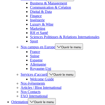
Business & Management
Communication & Création
Digital & Data
Finance
Ingénierie
Luxury & Wine
Marketing
RH et Santé
Sciences Politiques & Relations Internationales
Sport
Nos campus en Europe
Ouvrir le menu
France
Suisse
Espagne
Allemagne
Royaume-Uni
Services d’accueil
Ouvrir le menu
Welcome Guide
Nos évènements
Articles | Blog International
Nos Contacts
FAQ International
Orientation
Ouvrir le menu