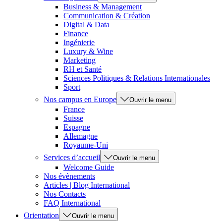
Business & Management
Communication & Création
Digital & Data
Finance
Ingénierie
Luxury & Wine
Marketing
RH et Santé
Sciences Politiques & Relations Internationales
Sport
Nos campus en Europe
Ouvrir le menu
France
Suisse
Espagne
Allemagne
Royaume-Uni
Services d’accueil
Ouvrir le menu
Welcome Guide
Nos évènements
Articles | Blog International
Nos Contacts
FAQ International
Orientation
Ouvrir le menu