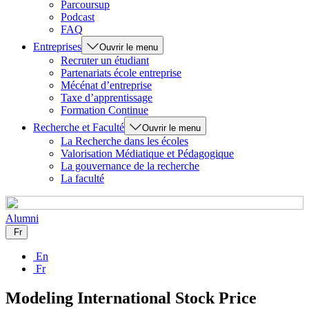
Parcoursup
Podcast
FAQ
Entreprises
Ouvrir le menu
Recruter un étudiant
Partenariats école entreprise
Mécénat d’entreprise
Taxe d’apprentissage
Formation Continue
Recherche et Faculté
Ouvrir le menu
La Recherche dans les écoles
Valorisation Médiatique et Pédagogique
La gouvernance de la recherche
La faculté
Alumni
Fr
En
Fr
Modeling International Stock Price