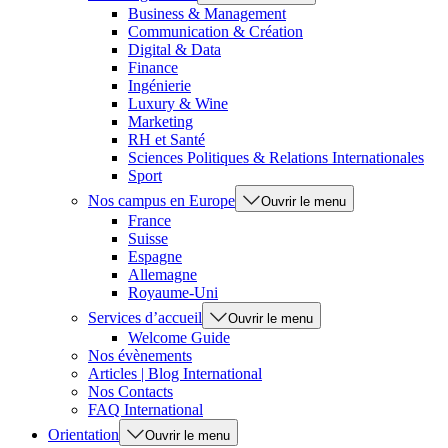
Business & Management
Communication & Création
Digital & Data
Finance
Ingénierie
Luxury & Wine
Marketing
RH et Santé
Sciences Politiques & Relations Internationales
Sport
Nos campus en Europe
Ouvrir le menu
France
Suisse
Espagne
Allemagne
Royaume-Uni
Services d’accueil
Ouvrir le menu
Welcome Guide
Nos évènements
Articles | Blog International
Nos Contacts
FAQ International
Orientation
Ouvrir le menu