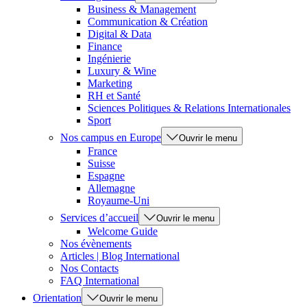
Business & Management
Communication & Création
Digital & Data
Finance
Ingénierie
Luxury & Wine
Marketing
RH et Santé
Sciences Politiques & Relations Internationales
Sport
Nos campus en Europe
Ouvrir le menu
France
Suisse
Espagne
Allemagne
Royaume-Uni
Services d’accueil
Ouvrir le menu
Welcome Guide
Nos évènements
Articles | Blog International
Nos Contacts
FAQ International
Orientation
Ouvrir le menu