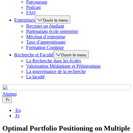
Parcoursup
Podcast
FAQ
Entreprises
Ouvrir le menu
Recruter un étudiant
Partenariats école entreprise
Mécénat d’entreprise
Taxe d’apprentissage
Formation Continue
Recherche et Faculté
Ouvrir le menu
La Recherche dans les écoles
Valorisation Médiatique et Pédagogique
La gouvernance de la recherche
La faculté
Alumni
Fr
En
Fr
Optimal Portfolio Positioning on Multiple