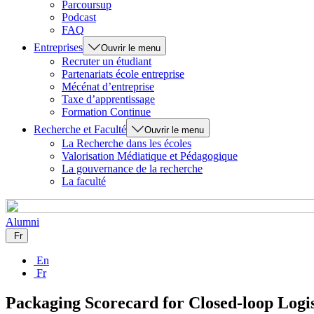
Parcoursup
Podcast
FAQ
Entreprises
Ouvrir le menu
Recruter un étudiant
Partenariats école entreprise
Mécénat d’entreprise
Taxe d’apprentissage
Formation Continue
Recherche et Faculté
Ouvrir le menu
La Recherche dans les écoles
Valorisation Médiatique et Pédagogique
La gouvernance de la recherche
La faculté
Alumni
Fr
En
Fr
Packaging Scorecard for Closed-loop Logis