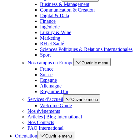
Business & Management
Communication & Création
Digital & Data
Finance
Ingénierie
Luxury & Wine
Marketing
RH et Santé
Sciences Politiques & Relations Internationales
Sport
Nos campus en Europe
Ouvrir le menu
France
Suisse
Espagne
Allemagne
Royaume-Uni
Services d’accueil
Ouvrir le menu
Welcome Guide
Nos évènements
Articles | Blog International
Nos Contacts
FAQ International
Orientation
Ouvrir le menu