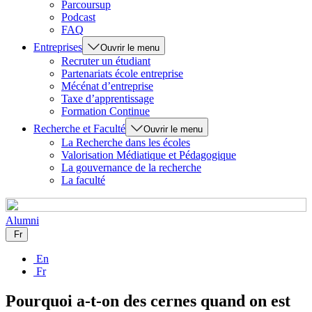
Parcoursup
Podcast
FAQ
Entreprises
Ouvrir le menu
Recruter un étudiant
Partenariats école entreprise
Mécénat d’entreprise
Taxe d’apprentissage
Formation Continue
Recherche et Faculté
Ouvrir le menu
La Recherche dans les écoles
Valorisation Médiatique et Pédagogique
La gouvernance de la recherche
La faculté
Alumni
Fr
En
Fr
Pourquoi a-t-on des cernes quand on est