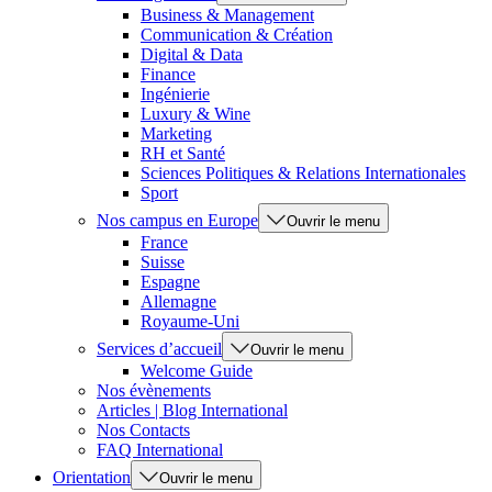
Business & Management
Communication & Création
Digital & Data
Finance
Ingénierie
Luxury & Wine
Marketing
RH et Santé
Sciences Politiques & Relations Internationales
Sport
Nos campus en Europe
Ouvrir le menu
France
Suisse
Espagne
Allemagne
Royaume-Uni
Services d’accueil
Ouvrir le menu
Welcome Guide
Nos évènements
Articles | Blog International
Nos Contacts
FAQ International
Orientation
Ouvrir le menu