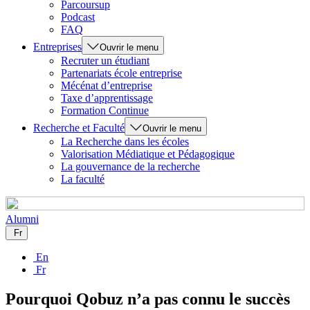
Parcoursup
Podcast
FAQ
Entreprises
Ouvrir le menu
Recruter un étudiant
Partenariats école entreprise
Mécénat d’entreprise
Taxe d’apprentissage
Formation Continue
Recherche et Faculté
Ouvrir le menu
La Recherche dans les écoles
Valorisation Médiatique et Pédagogique
La gouvernance de la recherche
La faculté
Alumni
Fr
En
Fr
Pourquoi Qobuz n’a pas connu le succès