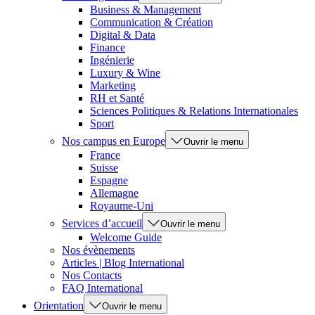
Business & Management
Communication & Création
Digital & Data
Finance
Ingénierie
Luxury & Wine
Marketing
RH et Santé
Sciences Politiques & Relations Internationales
Sport
Nos campus en Europe
Ouvrir le menu
France
Suisse
Espagne
Allemagne
Royaume-Uni
Services d’accueil
Ouvrir le menu
Welcome Guide
Nos évènements
Articles | Blog International
Nos Contacts
FAQ International
Orientation
Ouvrir le menu