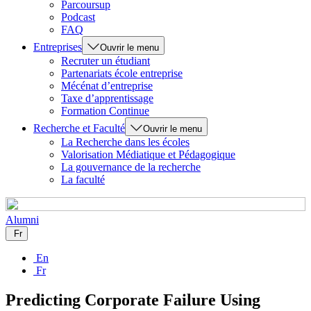
Parcoursup
Podcast
FAQ
Entreprises
Ouvrir le menu
Recruter un étudiant
Partenariats école entreprise
Mécénat d’entreprise
Taxe d’apprentissage
Formation Continue
Recherche et Faculté
Ouvrir le menu
La Recherche dans les écoles
Valorisation Médiatique et Pédagogique
La gouvernance de la recherche
La faculté
Alumni
Fr
En
Fr
Predicting Corporate Failure Using