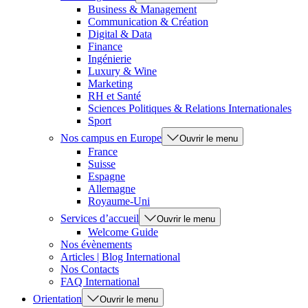
Business & Management
Communication & Création
Digital & Data
Finance
Ingénierie
Luxury & Wine
Marketing
RH et Santé
Sciences Politiques & Relations Internationales
Sport
Nos campus en Europe
Ouvrir le menu
France
Suisse
Espagne
Allemagne
Royaume-Uni
Services d’accueil
Ouvrir le menu
Welcome Guide
Nos évènements
Articles | Blog International
Nos Contacts
FAQ International
Orientation
Ouvrir le menu