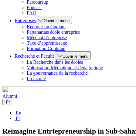
Parcoursup
Podcast
FAQ
Entreprises
Ouvrir le menu
Recruter un étudiant
Partenariats école entreprise
Mécénat d’entreprise
Taxe d’apprentissage
Formation Continue
Recherche et Faculté
Ouvrir le menu
La Recherche dans les écoles
Valorisation Médiatique et Pédagogique
La gouvernance de la recherche
La faculté
Alumni
Fr
En
Fr
Reimagine Entrtepreneurship in Sub-Sahara