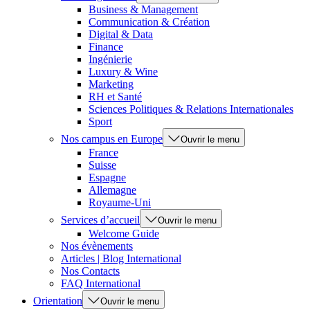
Business & Management
Communication & Création
Digital & Data
Finance
Ingénierie
Luxury & Wine
Marketing
RH et Santé
Sciences Politiques & Relations Internationales
Sport
Nos campus en Europe
Ouvrir le menu
France
Suisse
Espagne
Allemagne
Royaume-Uni
Services d’accueil
Ouvrir le menu
Welcome Guide
Nos évènements
Articles | Blog International
Nos Contacts
FAQ International
Orientation
Ouvrir le menu