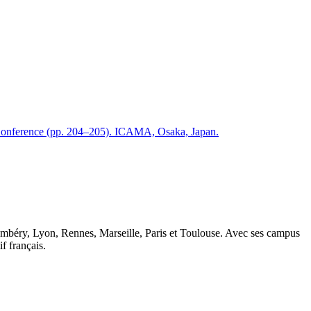
A Conference (pp. 204–205). ICAMA, Osaka, Japan.
ambéry, Lyon, Rennes, Marseille, Paris et Toulouse. Avec ses campus
 français.