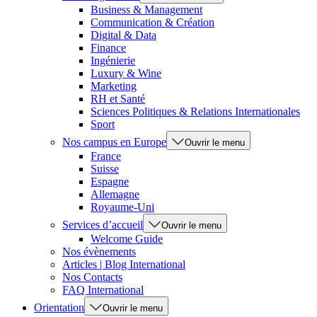
Business & Management
Communication & Création
Digital & Data
Finance
Ingénierie
Luxury & Wine
Marketing
RH et Santé
Sciences Politiques & Relations Internationales
Sport
Nos campus en Europe
Ouvrir le menu
France
Suisse
Espagne
Allemagne
Royaume-Uni
Services d’accueil
Ouvrir le menu
Welcome Guide
Nos évènements
Articles | Blog International
Nos Contacts
FAQ International
Orientation
Ouvrir le menu