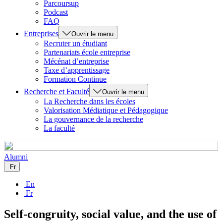
Parcoursup
Podcast
FAQ
Entreprises
Ouvrir le menu
Recruter un étudiant
Partenariats école entreprise
Mécénat d’entreprise
Taxe d’apprentissage
Formation Continue
Recherche et Faculté
Ouvrir le menu
La Recherche dans les écoles
Valorisation Médiatique et Pédagogique
La gouvernance de la recherche
La faculté
Alumni
Fr
En
Fr
Self-congruity, social value, and the use of