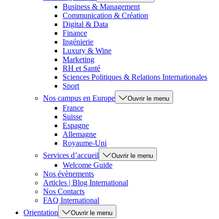
Business & Management
Communication & Création
Digital & Data
Finance
Ingénierie
Luxury & Wine
Marketing
RH et Santé
Sciences Politiques & Relations Internationales
Sport
Nos campus en Europe
Ouvrir le menu
France
Suisse
Espagne
Allemagne
Royaume-Uni
Services d’accueil
Ouvrir le menu
Welcome Guide
Nos évènements
Articles | Blog International
Nos Contacts
FAQ International
Orientation
Ouvrir le menu