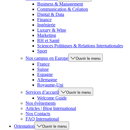
Business & Management
Communication & Création
Digital & Data
Finance
Ingénierie
Luxury & Wine
Marketing
RH et Santé
Sciences Politiques & Relations Internationales
Sport
Nos campus en Europe
Ouvrir le menu
France
Suisse
Espagne
Allemagne
Royaume-Uni
Services d’accueil
Ouvrir le menu
Welcome Guide
Nos évènements
Articles | Blog International
Nos Contacts
FAQ International
Orientation
Ouvrir le menu