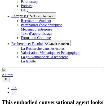
Parcoursup
Podcast
FAQ
Entreprises
Ouvrir le menu
Recruter un étudiant
Partenariats école entreprise
Mécénat d’entreprise
Taxe d’apprentissage
Formation Continue
Recherche et Faculté
Ouvrir le menu
La Recherche dans les écoles
Valorisation Médiatique et Pédagogique
La gouvernance de la recherche
La faculté
Alumni
Fr
En
Fr
This embodied conversational agent looks