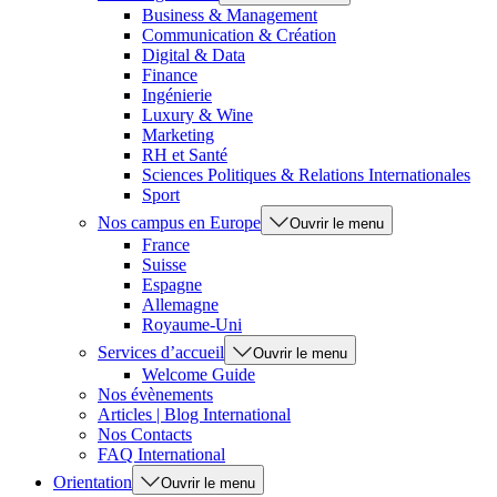
Business & Management
Communication & Création
Digital & Data
Finance
Ingénierie
Luxury & Wine
Marketing
RH et Santé
Sciences Politiques & Relations Internationales
Sport
Nos campus en Europe
Ouvrir le menu
France
Suisse
Espagne
Allemagne
Royaume-Uni
Services d’accueil
Ouvrir le menu
Welcome Guide
Nos évènements
Articles | Blog International
Nos Contacts
FAQ International
Orientation
Ouvrir le menu