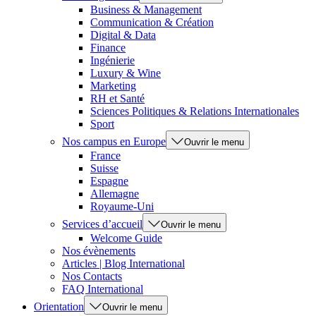
Business & Management
Communication & Création
Digital & Data
Finance
Ingénierie
Luxury & Wine
Marketing
RH et Santé
Sciences Politiques & Relations Internationales
Sport
Nos campus en Europe
Ouvrir le menu
France
Suisse
Espagne
Allemagne
Royaume-Uni
Services d’accueil
Ouvrir le menu
Welcome Guide
Nos évènements
Articles | Blog International
Nos Contacts
FAQ International
Orientation
Ouvrir le menu