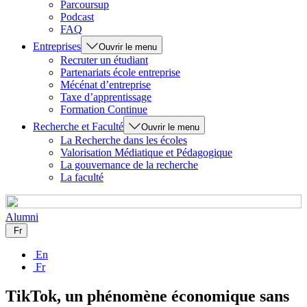
Parcoursup
Podcast
FAQ
Entreprises
Ouvrir le menu
Recruter un étudiant
Partenariats école entreprise
Mécénat d’entreprise
Taxe d’apprentissage
Formation Continue
Recherche et Faculté
Ouvrir le menu
La Recherche dans les écoles
Valorisation Médiatique et Pédagogique
La gouvernance de la recherche
La faculté
Alumni
Fr
En
Fr
TikTok, un phénomène économique sans