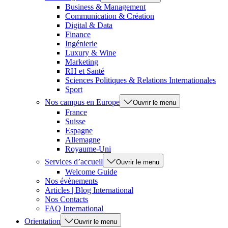
Business & Management
Communication & Création
Digital & Data
Finance
Ingénierie
Luxury & Wine
Marketing
RH et Santé
Sciences Politiques & Relations Internationales
Sport
Nos campus en Europe
Ouvrir le menu
France
Suisse
Espagne
Allemagne
Royaume-Uni
Services d’accueil
Ouvrir le menu
Welcome Guide
Nos évènements
Articles | Blog International
Nos Contacts
FAQ International
Orientation
Ouvrir le menu