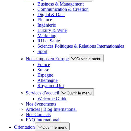
Business & Management
Communication & Création
Digital & Data
Finance
Ingénierie
Luxury & Wine
Marketing
RH et Santé
Sciences Politiques & Relations Internationales
Sport
Nos campus en Europe
Ouvrir le menu
France
Suisse
Espagne
Allemagne
Royaume-Uni
Services d’accueil
Ouvrir le menu
Welcome Guide
Nos évènements
Articles | Blog International
Nos Contacts
FAQ International
Orientation
Ouvrir le menu