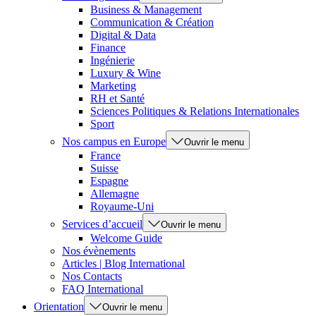
Business & Management
Communication & Création
Digital & Data
Finance
Ingénierie
Luxury & Wine
Marketing
RH et Santé
Sciences Politiques & Relations Internationales
Sport
Nos campus en Europe
Ouvrir le menu
France
Suisse
Espagne
Allemagne
Royaume-Uni
Services d’accueil
Ouvrir le menu
Welcome Guide
Nos évènements
Articles | Blog International
Nos Contacts
FAQ International
Orientation
Ouvrir le menu