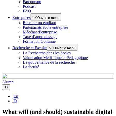
Parcoursup
Podcast
FAQ
Entreprises
Ouvrir le menu
Recruter un étudiant
Partenariats école entreprise
Mécénat d’entreprise
Taxe d’apprentissage
Formation Continue
Recherche et Faculté
Ouvrir le menu
La Recherche dans les écoles
Valorisation Médiatique et Pédagogique
La gouvernance de la recherche
La faculté
Alumni
Fr
En
Fr
What will (and should) sustainable digital