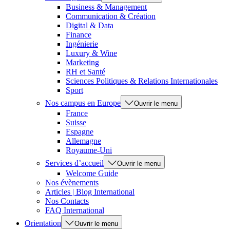
Business & Management
Communication & Création
Digital & Data
Finance
Ingénierie
Luxury & Wine
Marketing
RH et Santé
Sciences Politiques & Relations Internationales
Sport
Nos campus en Europe
Ouvrir le menu
France
Suisse
Espagne
Allemagne
Royaume-Uni
Services d’accueil
Ouvrir le menu
Welcome Guide
Nos évènements
Articles | Blog International
Nos Contacts
FAQ International
Orientation
Ouvrir le menu