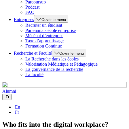
Parcoursup
Podcast
FAQ
Entreprises
Ouvrir le menu
Recruter un étudiant
Partenariats école entreprise
Mécénat d’entreprise
Taxe d’apprentissage
Formation Continue
Recherche et Faculté
Ouvrir le menu
La Recherche dans les écoles
Valorisation Médiatique et Pédagogique
La gouvernance de la recherche
La faculté
Alumni
Fr
En
Fr
Who fits into the digital workplace?