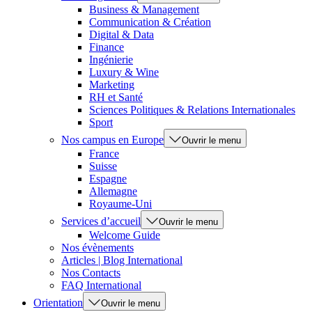
Business & Management
Communication & Création
Digital & Data
Finance
Ingénierie
Luxury & Wine
Marketing
RH et Santé
Sciences Politiques & Relations Internationales
Sport
Nos campus en Europe
Ouvrir le menu
France
Suisse
Espagne
Allemagne
Royaume-Uni
Services d’accueil
Ouvrir le menu
Welcome Guide
Nos évènements
Articles | Blog International
Nos Contacts
FAQ International
Orientation
Ouvrir le menu