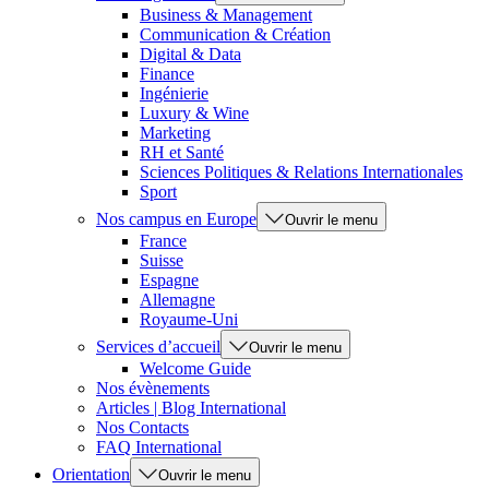
Business & Management
Communication & Création
Digital & Data
Finance
Ingénierie
Luxury & Wine
Marketing
RH et Santé
Sciences Politiques & Relations Internationales
Sport
Nos campus en Europe
Ouvrir le menu
France
Suisse
Espagne
Allemagne
Royaume-Uni
Services d’accueil
Ouvrir le menu
Welcome Guide
Nos évènements
Articles | Blog International
Nos Contacts
FAQ International
Orientation
Ouvrir le menu