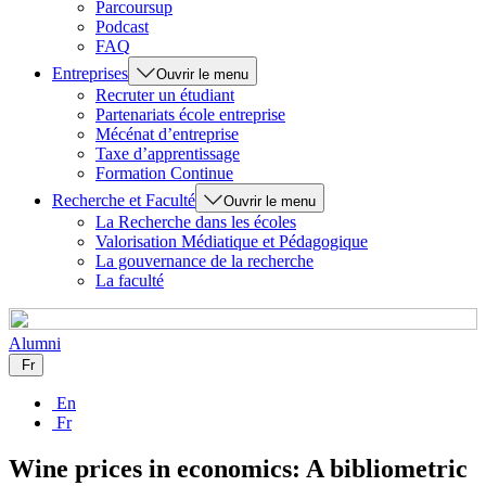
Parcoursup
Podcast
FAQ
Entreprises
Ouvrir le menu
Recruter un étudiant
Partenariats école entreprise
Mécénat d’entreprise
Taxe d’apprentissage
Formation Continue
Recherche et Faculté
Ouvrir le menu
La Recherche dans les écoles
Valorisation Médiatique et Pédagogique
La gouvernance de la recherche
La faculté
Alumni
Fr
En
Fr
Wine prices in economics: A bibliometric