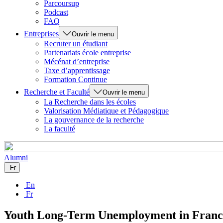
Parcoursup
Podcast
FAQ
Entreprises
Ouvrir le menu
Recruter un étudiant
Partenariats école entreprise
Mécénat d’entreprise
Taxe d’apprentissage
Formation Continue
Recherche et Faculté
Ouvrir le menu
La Recherche dans les écoles
Valorisation Médiatique et Pédagogique
La gouvernance de la recherche
La faculté
Alumni
Fr
En
Fr
Youth Long-Term Unemployment in Franc