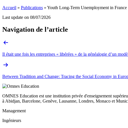
Accueil
»
Publications
»
Youth Long-Term Unemployment in France 
Last update on
08/07/2026
Navigation de l’article
Il était une fois les entreprises « libérées » de la généalogie d’un mod
Between Tradition and Change: Tracing the Social Economy in Europ
OMNES Education est une institution privée d'enseignement supérieur
à Abidjan, Barcelone, Genève, Lausanne, Londres, Monaco et Munich
Management
Ingénieurs