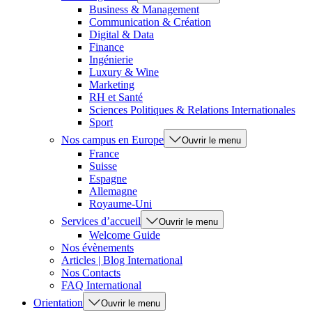
Business & Management
Communication & Création
Digital & Data
Finance
Ingénierie
Luxury & Wine
Marketing
RH et Santé
Sciences Politiques & Relations Internationales
Sport
Nos campus en Europe
Ouvrir le menu
France
Suisse
Espagne
Allemagne
Royaume-Uni
Services d’accueil
Ouvrir le menu
Welcome Guide
Nos évènements
Articles | Blog International
Nos Contacts
FAQ International
Orientation
Ouvrir le menu