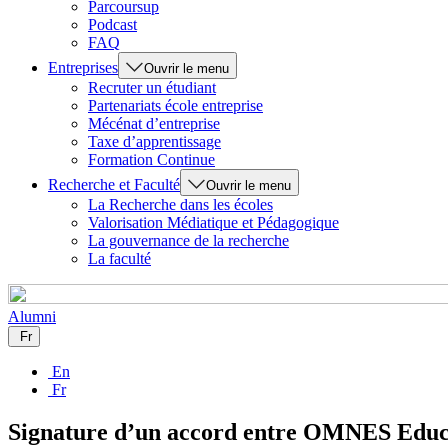
Parcoursup
Podcast
FAQ
Entreprises
Ouvrir le menu
Recruter un étudiant
Partenariats école entreprise
Mécénat d’entreprise
Taxe d’apprentissage
Formation Continue
Recherche et Faculté
Ouvrir le menu
La Recherche dans les écoles
Valorisation Médiatique et Pédagogique
La gouvernance de la recherche
La faculté
Alumni
Fr
En
Fr
Signature d’un accord entre OMNES Educat