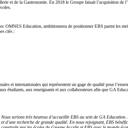
ellerie et de la Gastronomie. En 2018 le Groupe faisait l’acquisition 
coles.
avec OMNES Education, ambitionnera de positionner EBS parmi les meil
s clés :
tionales et internationales qui représentent un gage de qualité pour l’e
e aux étudiants, aux enseignants et aux collaborateurs afin que GA Educa
 Nous serions très heureux d’accueillir EBS au sein de GA Education. L’E
l et d’une recherche de grande qualité. En nous rejoignant, EBS bénéfi
s construits par les écoles du Groupe Accelis et EBS avec le monde éco