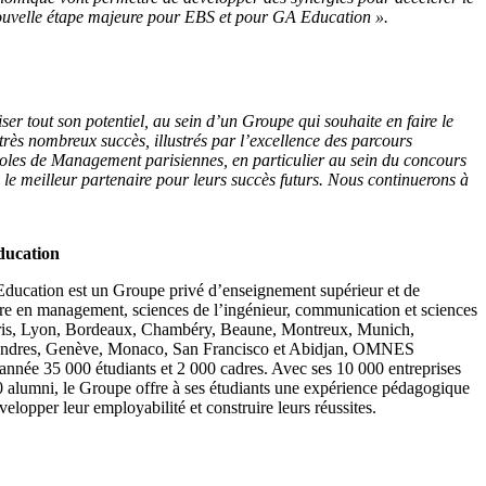
e nouvelle étape majeure pour EBS et pour GA Education ».
er tout son potentiel, au sein d’un Groupe qui souhaite en faire le
ès nombreux succès, illustrés par l’excellence des parcours
oles de Management parisiennes, en particulier au sein du concours
e meilleur partenaire pour leurs succès futurs. Nous continuerons à
ucation
cation est un Groupe privé d’enseignement supérieur et de
aire en management, sciences de l’ingénieur, communication et sciences
Paris, Lyon, Bordeaux, Chambéry, Beaune, Montreux, Munich,
ondres, Genève, Monaco, San Francisco et Abidjan, OMNES
nnée 35 000 étudiants et 2 000 cadres. Avec ses 10 000 entreprises
00 alumni, le Groupe offre à ses étudiants une expérience pédagogique
évelopper leur employabilité et construire leurs réussites.