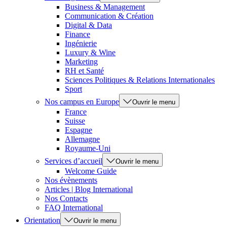
Business & Management
Communication & Création
Digital & Data
Finance
Ingénierie
Luxury & Wine
Marketing
RH et Santé
Sciences Politiques & Relations Internationales
Sport
Nos campus en Europe
Ouvrir le menu
France
Suisse
Espagne
Allemagne
Royaume-Uni
Services d’accueil
Ouvrir le menu
Welcome Guide
Nos évènements
Articles | Blog International
Nos Contacts
FAQ International
Orientation
Ouvrir le menu