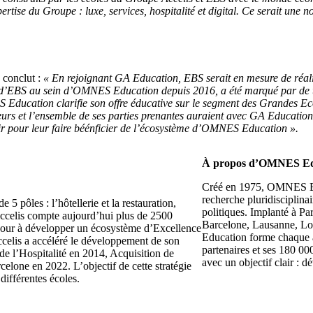
pertise du Groupe : luxe, services, hospitalité et digital. Ce serait un
conclut :
« En rejoignant GA Education, EBS serait en mesure de réalis
 d’EBS au sein d’OMNES Education depuis 2016, a été marqué par de tr
 Education clarifie son offre éducative sur le segment des Grandes Ec
s et l’ensemble de ses parties prenantes auraient avec GA Education l
nir pour leur faire béénficier de l’écosystème d’OMNES Education ».
À propos d’OMNES Ed
Créé en 1975, OMNES Edu
recherche pluridisciplin
5 pôles : l’hôtellerie et la restauration,
politiques. Implanté à 
 Accelis compte aujourd’hui plus de 2500
Barcelone, Lausanne, L
e jour à développer un écosystème d’Excellence
Education forme chaque a
ccelis a accéléré le développement de son
partenaires et ses 180 0
de l’Hospitalité en 2014, Acquisition de
avec un objectif clair : d
lone en 2022. L’objectif de cette stratégie
différentes écoles.