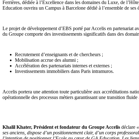
Ferrières, dédiée à l’Excellence dans les domaines du Luxe, de l’Hôt
Education ouvrira un Campus à Barcelone dédié à l’ensemble de ses é
Le projet de développement d’EBS porté par Accelis en partenariat 
du Groupe comporte des investissements significatifs dans des domaine
Recrutement d’enseignants et de chercheurs ;
Mobilisation accrue des alumni ;
Accélération des partenariats internes et externes ;
Investissements immobiliers dans Paris intramuros.
Accelis portera une attention toute particulière aux accréditations na
opérationnelle des processus métiers garantissant une transition fluid
Khalil Khater, Président et fondateur du Groupe Accelis
déclare
«
ses anciens, dispose d’un positionnement clair, d’un corps professora
l’intention de positionner l’Ecole au cœur de GA Education. Les lien