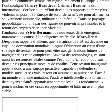
paix et le commerce semblaient régir durablement l’Europe. Comme
l’ont souligné
Thierry Beaudet
et
Clément Beaune
, le droit
international s’efface aujourd’hui devant des rapports de force plus
violents, imposant à l’Europe de sortir de sa naïveté pour affirmer sa
souveraineté industrielle, militaire et numérique. Dans ce paysage
géopolitique dominé par des figures de pouvoir imprévisibles et le
retour des empires décrit par Madame
l’ambassadeur
Sylvie Bermann
, de nouveaux défis émergent,
notamment la course à l’intelligence artificielle.
Marc-Henri
Desportes
rappelle d’ailleurs que la maîtrise de l’IA est devenue un
enjeu de domination mondiale, plaçant l’éducation au cœur d’une
stratégie de résistance pour permettre aux générations futures de
naviguer dans cette complexité. Au-delà des technologies, ce sont
aussi les ressources vitales comme l’eau qui, d’ici 2050, pourraient
devenir les principaux moteurs de conflits. Cette session inaugurale
appelle donc à une Europe proactive, capable de défendre son
modèle social et ses valeurs tout en assumant sa puissance. Face à
un monde en pleine mutation, l’audace intellectuelle et la formation
de citoyens éclairés apparaissent comme les outils fondamentaux
pour transformer ces crises en opportunités et bâtir un avenir plus
stable.