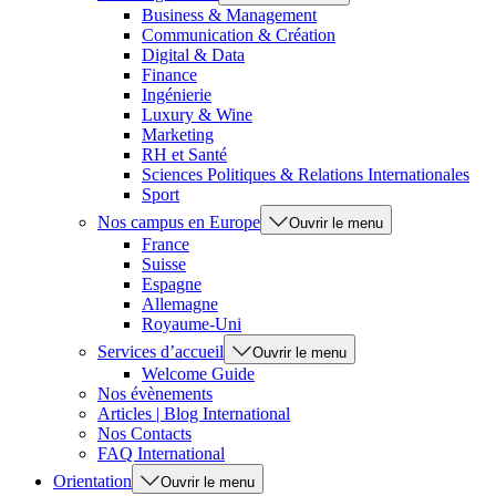
Business & Management
Communication & Création
Digital & Data
Finance
Ingénierie
Luxury & Wine
Marketing
RH et Santé
Sciences Politiques & Relations Internationales
Sport
Nos campus en Europe
Ouvrir le menu
France
Suisse
Espagne
Allemagne
Royaume-Uni
Services d’accueil
Ouvrir le menu
Welcome Guide
Nos évènements
Articles | Blog International
Nos Contacts
FAQ International
Orientation
Ouvrir le menu