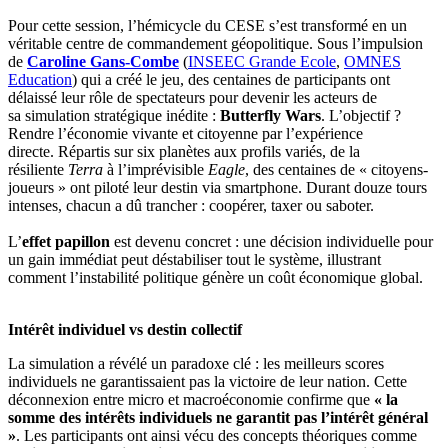
Pour cette session, l’hémicycle du CESE s’est transformé en un
véritable centre de commandement géopolitique. Sous l’impulsion
de
Caroline Gans-Combe
(
INSEEC Grande Ecole
,
OMNES
Education
) qui a créé le jeu, des centaines de participants ont
délaissé leur rôle de spectateurs pour devenir les acteurs de
sa simulation stratégique inédite :
Butterfly Wars
. L’objectif ?
Rendre l’économie vivante et citoyenne par l’expérience
directe. Répartis sur six planètes aux profils variés, de la
résiliente
Terra
à l’imprévisible
Eagle
, des centaines de « citoyens-
joueurs » ont piloté leur destin via smartphone. Durant douze tours
intenses, chacun a dû trancher : coopérer, taxer ou saboter.
L’
effet papillon
est devenu concret : une décision individuelle pour
un gain immédiat peut déstabiliser tout le système, illustrant
comment l’instabilité politique génère un coût économique global.
Intérêt individuel vs destin collectif
La simulation a révélé un paradoxe clé : les meilleurs scores
individuels ne garantissaient pas la victoire de leur nation. Cette
déconnexion entre micro et macroéconomie confirme que
« la
somme des intérêts individuels ne garantit pas l’intérêt général
»
. Les participants ont ainsi vécu des concepts théoriques comme