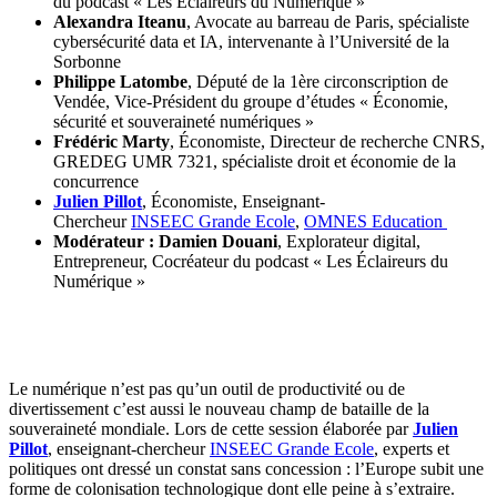
du podcast « Les Éclaireurs du Numérique »
Alexandra Iteanu
, Avocate au barreau de Paris, spécialiste
cybersécurité data et IA, intervenante à l’Université de la
Sorbonne
Philippe Latombe
, Député de la 1ère circonscription de
Vendée, Vice-Président du groupe d’études « Économie,
sécurité et souveraineté numériques »
Frédéric Marty
, Économiste, Directeur de recherche CNRS,
GREDEG UMR 7321, spécialiste droit et économie de la
concurrence
Julien Pillot
, Économiste, Enseignant-
Chercheur
INSEEC Grande Ecole
,
OMNES Education
Modérateur : Damien Douani
, Explorateur digital,
Entrepreneur, Cocréateur du podcast « Les Éclaireurs du
Numérique »
Le numérique n’est pas qu’un outil de productivité ou de
divertissement c’est aussi le nouveau champ de bataille de la
souveraineté mondiale. Lors de cette session élaborée par
Julien
Pillot
, enseignant-chercheur
INSEEC Grande Ecole
, experts et
politiques ont dressé un constat sans concession : l’Europe subit une
forme de colonisation technologique dont elle peine à s’extraire.