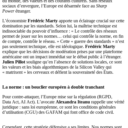
du monde, des valeurs et des courants culturels. Sans réseaux
sociaux d’envergure, l’Europe est désarmée face au
Sharp
Power
étranger.
L’économiste
Frédéric Marty
apporte un éclairage crucial sur cette
domination par les standards. Selon lui, la maîtrise technique est
indissociable du pouvoir d’influence : « Le contrôle des réseaux
permet de jouer sur les normes… celui qui contrôle la norme, en fin
de compte, contrôle le réseau. » Cette « guerre des standards » n’est
pas seulement technique, elle est idéologique.
Frédéric Marty
explique que les décisions de modération prises par une plateforme
américaine ont un impact immédiat sur le débat public à l’étranger.
Julien Pillot
souligne qu’en l’absence de solutions locales, ce sont
les valeurs et les biais algorithmiques de la Silicon Valley qui
« matrixent » les cerveaux et défient la souveraineté des États.
La norme : un bouclier européen à double tranchant
Pour contre-attaquer, l’Europe mise sur la régulation (RGPD,
Data Act, AI Act). L’avocate
Alexandra Iteanu
rappelle une vérité
juridique : sans loi européenne, ce sont les conditions générales
d’utilisation (CGU) des GAFAM qui font office de code civil.
Cependant, cette stratégie défensive a ses limites. Nos normes sont