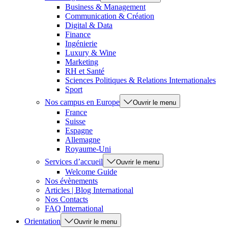
Business & Management
Communication & Création
Digital & Data
Finance
Ingénierie
Luxury & Wine
Marketing
RH et Santé
Sciences Politiques & Relations Internationales
Sport
Nos campus en Europe
Ouvrir le menu
France
Suisse
Espagne
Allemagne
Royaume-Uni
Services d’accueil
Ouvrir le menu
Welcome Guide
Nos évènements
Articles | Blog International
Nos Contacts
FAQ International
Orientation
Ouvrir le menu