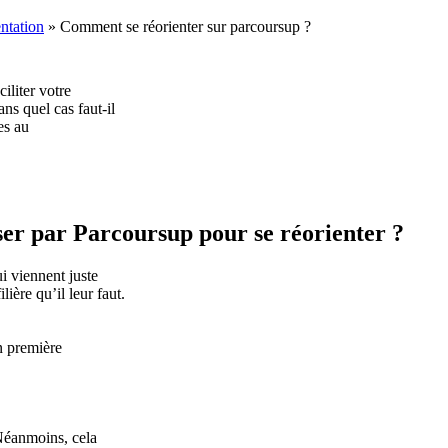
entation
»
Comment se réorienter sur parcoursup ?
iliter votre
ans quel cas faut-il
es au
sser par Parcoursup pour se réorienter ?
ui viennent juste
lière qu’il leur faut.
en première
 Néanmoins, cela