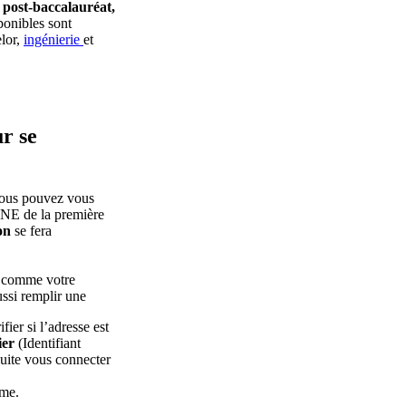
 post-baccalauréat,
ponibles sont
lor,
ingénierie
et
r se
 vous pouvez vous
l’INE de la première
on
se fera
ir comme votre
ssi remplir une
fier si l’adresse est
ier
(Identifiant
suite vous connecter
rme.