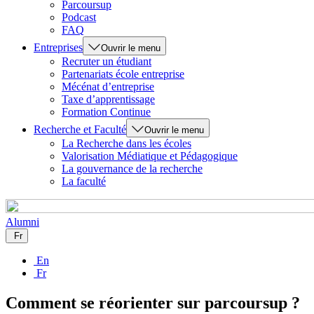
Parcoursup
Podcast
FAQ
Entreprises
Ouvrir le menu
Recruter un étudiant
Partenariats école entreprise
Mécénat d’entreprise
Taxe d’apprentissage
Formation Continue
Recherche et Faculté
Ouvrir le menu
La Recherche dans les écoles
Valorisation Médiatique et Pédagogique
La gouvernance de la recherche
La faculté
Alumni
Fr
En
Fr
Comment se réorienter sur parcoursup ?