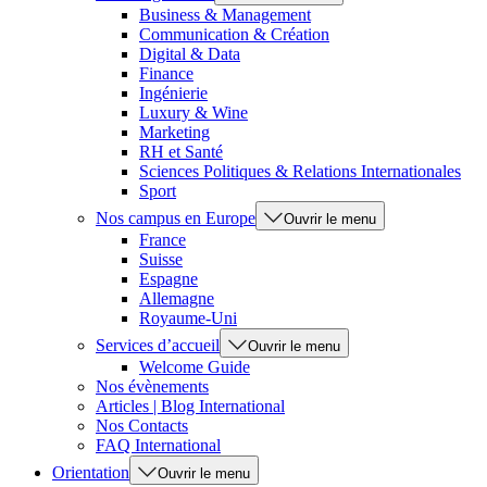
Business & Management
Communication & Création
Digital & Data
Finance
Ingénierie
Luxury & Wine
Marketing
RH et Santé
Sciences Politiques & Relations Internationales
Sport
Nos campus en Europe
Ouvrir le menu
France
Suisse
Espagne
Allemagne
Royaume-Uni
Services d’accueil
Ouvrir le menu
Welcome Guide
Nos évènements
Articles | Blog International
Nos Contacts
FAQ International
Orientation
Ouvrir le menu