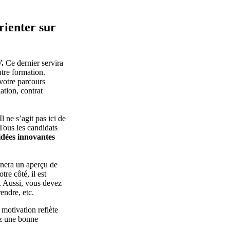
ienter sur
.
Ce dernier servira
tre formation.
 votre parcours
ation, contrat
l ne s’agit pas ici de
Tous les candidats
idées innovantes
onnera un aperçu de
tre côté, il est
. Aussi, vous devez
rendre, etc.
 motivation reflète
ez une bonne