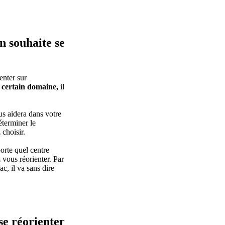
on souhaite se
ienter sur
 certain domaine,
il
us aidera dans votre
éterminer le
choisir.
porte quel centre
z vous réorienter. Par
c, il va sans dire
se réorienter