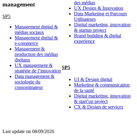
des médias
management
UX Design & Innovation
Data Marketing et Parcours
SP5
Utilisateurs
Digital marketing, innovation
Management digital &
& startup project
médias sociaux
Brand building & digital
Management digital &
experience
e-commerce
Management &
production des médias
digitaux
UX management &
SP5
stratégie de l’innovation
Data management &
UI & Design digital
sociologie du
Marketing & communication
consommateur
de la santé
Digital marketing, innovation
& start’up project
CX & Design de services
Last update on
08/09/2026