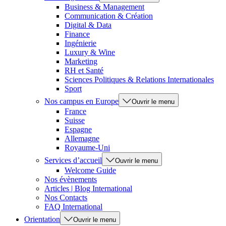
Business & Management
Communication & Création
Digital & Data
Finance
Ingénierie
Luxury & Wine
Marketing
RH et Santé
Sciences Politiques & Relations Internationales
Sport
Nos campus en Europe
Ouvrir le menu
France
Suisse
Espagne
Allemagne
Royaume-Uni
Services d’accueil
Ouvrir le menu
Welcome Guide
Nos évènements
Articles | Blog International
Nos Contacts
FAQ International
Orientation
Ouvrir le menu